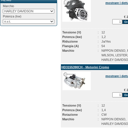
FILTRO
mostrare i dett
Marchio
Potenza (kw)
€ 2
Tensione (V)
:
12
Potenza (kw)
:
1,2
Riduzione
:
Ja/Yes
Flangia (A)
:
54
Marchio
:
NIPPON DENSO, P
WILSON, LESTER
HARLEY DAVIDS
HD3155390CH - Motorini Cromo
mostrare i dett
€ 2
Tensione (V)
:
12
Potenza (kw)
:
1,4
Rotazione
:
CW
Marchio
:
NIPPON DENSO,
HARLEY DAVIDS