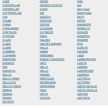
CASE
GENIE
KHD
CATERPILLAR
GEORGI KOSTOV
KIA
CATERPLLAR
GIANT
King Quad
CATTERPILLAR
GM
KINGQUAD
CAV
GRIZZLY
KIOTI
CESAB
GROOVE
KIPOR
CHINA
GROVE
KNIKMOPS
CHINA MADE
GÜLDNER
KOBELCO
CHRYSLER
GUTBROD
KOHLER
CITROEN
HAKO
KOMATSU
CLAAS
HALDEX
KRAMER
CLAES
HALDEX BARNES
KTM
CLARK
HALLA
KUBOTA
CUMMINS
HAMM
KüHNER
CUSHMAN
HANOMAG
LADA
DAEDONG
HARLEY DAVIDSON
LAMBORGHINI
DAEWOO
HATZ
LANCIA
DAF
HELLA
LANDINI
DAIHATSU
HELLO
LANDROVER
DELCO
HENKEL
LAVERDA
DELCO REMY
HERCULES
LECTRICA
DELCO/US
HESSELMAN
LECTRIKA
DELLCO REMY
HIDROIRMA
LEECE NEVILLE
DEMAG
HINO
LEECE-NEVILLE
DENNIS
HIRTH
LEKTIKA
DENSO
HITACHI
LEKTRICA
DETROIT