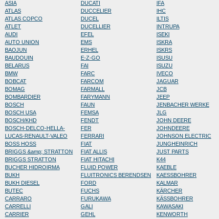
ASIA
DUCATI
IFA
ATLAS
DUCCELIER
IHC
ATLAS COPCO
DUCEL
ILTIS
ATLET
DUCELLIER
INTRUPA
AUDI
EFEL
ISEKI
AUTO UNION
EMS
ISKRA
BAOJUN
ERHEL
ISKRS
BAUDOUIN
E-Z-GO
ISUSU
BELARUS
FAI
ISUZU
BMW
FARC
IVECO
BOBCAT
FARCOM
JAGUAR
BOMAG
FARMALL
JCB
BOMBARDIER
FARYMANN
JEEP
BOSCH
FAUN
JENBACHER WERKE
BOSCH USA
FEMSA
JLG
BOSCH/KHD
FENDT
JOHN DEERE
BOSCH-DELCO-HELLA-
FER
JOHNDEERE
LUCAS-RENAULT-VALEO
FERRARI
JOHNSON ELECTRIC
BOSS HOSS
FIAT
JUNGHEINRICH
BRIGGS &amp; STRATTON
FIAT ALLIS
JUST PARTS
BRIGGS STRATTON
FIAT HITACHI
K44
BUCHER HIDROIRMA
FLUID POWER
KAEBLE
BUKH
FLUITRONICS BERENDSEN
KAESSBOHRER
BUKH DIESEL
FORD
KALMAR
BUTEC
FUCHS
KÄRCHER
CARRARO
FURUKAWA
KÄSSBOHRER
CARRELLI
GALI
KAWASAKI
CARRIER
GEHL
KENWORTH