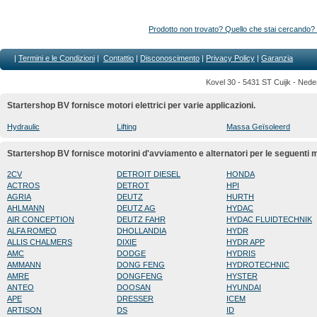
Prodotto non trovato? Quello che stai cercando? 
|
Termini e le Condizioni
|
Contattio
|
D
isconoscimento
|
Privacy Policy
|
Garanzia
Kovel 30 - 5431 ST Cuijk - Nede
Startershop BV fornisce motori elettrici per varie applicazioni.
Hydraulic
Lifting
Massa Geïsoleerd
Startershop BV fornisce motorini d'avviamento e alternatori per le seguenti
2CV
DETROIT DIESEL
HONDA
ACTROS
DETROT
HPI
AGRIA
DEUTZ
HURTH
AHLMANN
DEUTZ AG
HYDAC
AIR CONCEPTION
DEUTZ FAHR
HYDAC FLUIDTECHNIK
ALFA ROMEO
DHOLLANDIA
HYDR
ALLIS CHALMERS
DIXIE
HYDR APP
AMC
DODGE
HYDRIS
AMMANN
DONG FENG
HYDROTECHNIC
AMRE
DONGFENG
HYSTER
ANTEO
DOOSAN
HYUNDAI
APE
DRESSER
ICEM
ARTISON
DS
ID