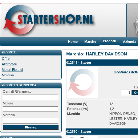
Prodotti
Home
Marche
Azienda
PRODOTTI
Marchio: HARLEY DAVIDSON
Offre
012548 - Starter
Alternatori
Motori Elettrici
mostrare i dett
Motorini
PRODOTTO DI RICERCA
€ 2
Oem di Riferimento.
Motore
Tensione (V)
:
12
Potenza (kw)
:
1,2
Marchio
:
NIPPON DENSO,
Marchio
LESTER, HARLEY
DAVIDSON
012550 - Starter