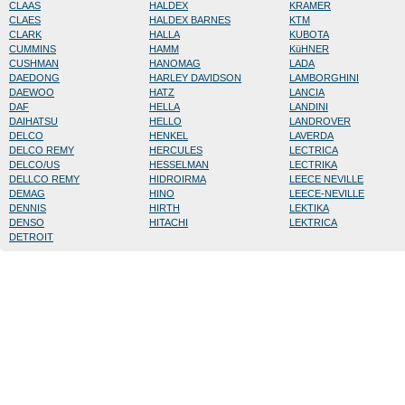
CLAAS
HALDEX
KRAMER
CLAES
HALDEX BARNES
KTM
CLARK
HALLA
KUBOTA
CUMMINS
HAMM
KüHNER
CUSHMAN
HANOMAG
LADA
DAEDONG
HARLEY DAVIDSON
LAMBORGHINI
DAEWOO
HATZ
LANCIA
DAF
HELLA
LANDINI
DAIHATSU
HELLO
LANDROVER
DELCO
HENKEL
LAVERDA
DELCO REMY
HERCULES
LECTRICA
DELCO/US
HESSELMAN
LECTRIKA
DELLCO REMY
HIDROIRMA
LEECE NEVILLE
DEMAG
HINO
LEECE-NEVILLE
DENNIS
HIRTH
LEKTIKA
DENSO
HITACHI
LEKTRICA
DETROIT