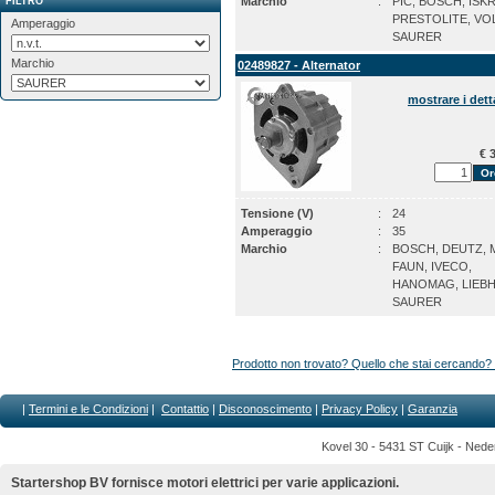
Marchio
:
PIC, BOSCH, ISKR
FILTRO
PRESTOLITE, VO
Amperaggio
SAURER
Marchio
02489827 - Alternator
mostrare i dett
€ 3
Tensione (V)
:
24
Amperaggio
:
35
Marchio
:
BOSCH, DEUTZ, 
FAUN, IVECO,
HANOMAG, LIEB
SAURER
Prodotto non trovato? Quello che stai cercando? 
|
Termini e le Condizioni
|
Contattio
|
D
isconoscimento
|
Privacy Policy
|
Garanzia
Kovel 30 - 5431 ST Cuijk - Nede
Startershop BV fornisce motori elettrici per varie applicazioni.