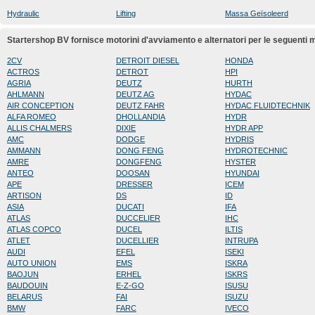
Hydraulic
Lifting
Massa Geïsoleerd
Startershop BV fornisce motorini d'avviamento e alternatori per le seguenti
2CV
DETROIT DIESEL
HONDA
ACTROS
DETROT
HPI
AGRIA
DEUTZ
HURTH
AHLMANN
DEUTZ AG
HYDAC
AIR CONCEPTION
DEUTZ FAHR
HYDAC FLUIDTECHNIK
ALFA ROMEO
DHOLLANDIA
HYDR
ALLIS CHALMERS
DIXIE
HYDR APP
AMC
DODGE
HYDRIS
AMMANN
DONG FENG
HYDROTECHNIC
AMRE
DONGFENG
HYSTER
ANTEO
DOOSAN
HYUNDAI
APE
DRESSER
ICEM
ARTISON
DS
ID
ASIA
DUCATI
IFA
ATLAS
DUCCELIER
IHC
ATLAS COPCO
DUCEL
ILTIS
ATLET
DUCELLIER
INTRUPA
AUDI
EFEL
ISEKI
AUTO UNION
EMS
ISKRA
BAOJUN
ERHEL
ISKRS
BAUDOUIN
E-Z-GO
ISUSU
BELARUS
FAI
ISUZU
BMW
FARC
IVECO