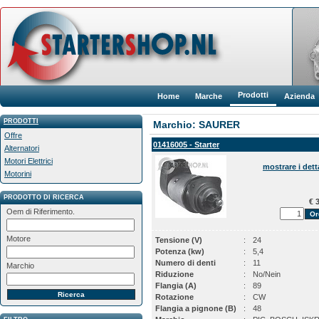
Prodotti
Home
Marche
Azienda
PRODOTTI
Marchio: SAURER
Offre
01416005 - Starter
Alternatori
Motori Elettrici
mostrare i dett
Motorini
PRODOTTO DI RICERCA
€ 3
Oem di Riferimento.
Motore
Tensione (V)
:
24
Potenza (kw)
:
5,4
Numero di denti
:
11
Marchio
Riduzione
:
No/Nein
Flangia (A)
:
89
Rotazione
:
CW
Flangia a pignone (B)
:
48