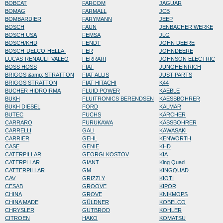
BOBCAT
FARCOM
JAGUAR
BOMAG
FARMALL
JCB
BOMBARDIER
FARYMANN
JEEP
BOSCH
FAUN
JENBACHER WERKE
BOSCH USA
FEMSA
JLG
BOSCH/KHD
FENDT
JOHN DEERE
BOSCH-DELCO-HELLA-
FER
JOHNDEERE
LUCAS-RENAULT-VALEO
FERRARI
JOHNSON ELECTRIC
BOSS HOSS
FIAT
JUNGHEINRICH
BRIGGS &amp; STRATTON
FIAT ALLIS
JUST PARTS
BRIGGS STRATTON
FIAT HITACHI
K44
BUCHER HIDROIRMA
FLUID POWER
KAEBLE
BUKH
FLUITRONICS BERENDSEN
KAESSBOHRER
BUKH DIESEL
FORD
KALMAR
BUTEC
FUCHS
KÄRCHER
CARRARO
FURUKAWA
KÄSSBOHRER
CARRELLI
GALI
KAWASAKI
CARRIER
GEHL
KENWORTH
CASE
GENIE
KHD
CATERPILLAR
GEORGI KOSTOV
KIA
CATERPLLAR
GIANT
King Quad
CATTERPILLAR
GM
KINGQUAD
CAV
GRIZZLY
KIOTI
CESAB
GROOVE
KIPOR
CHINA
GROVE
KNIKMOPS
CHINA MADE
GÜLDNER
KOBELCO
CHRYSLER
GUTBROD
KOHLER
CITROEN
HAKO
KOMATSU